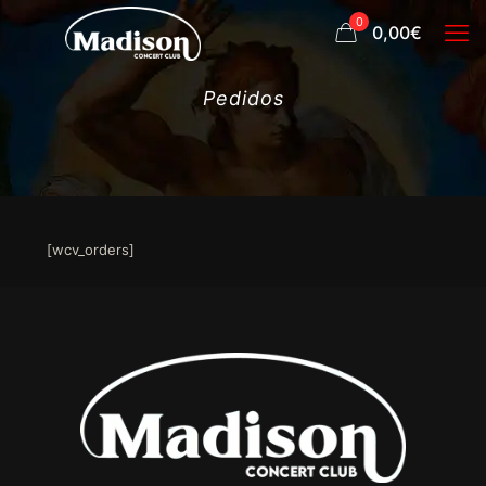
0
0,00€
Pedidos
[wcv_orders]