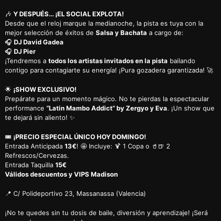
🎶
Y DESPUÉS… ¡EL SOCIAL EXPLOTA!
Desde que el reloj marque la medianoche, la pista es tuya con la
mejor selección de éxitos de
Salsa y Bachata
a cargo de:
🎧
DJ David Gadea
🎧
DJ Pier
¡Tendremos a
todos los artistas invitados en la pista
bailando
contigo para contagiarte su energía! ¡Pura gozadera garantizada! 🚀
🌟
¡SHOW EXCLUSIVO!
Prepárate para un momento mágico. No te pierdas la espectacular
performance
“Latin Mambo Addict” by Zergyo y Eva
. ¡Un show que
te dejará sin aliento! ✨
🎟️
¡PRECIO ESPECIAL ÚNICO HOY DOMINGO!
Entrada Anticipada
13€
! 🤩
Incluye: 🍹 1 Copa o 🥤🍺 2
Refrescos/Cervezas.
Entrada Taquilla
15€
Válidos descuentos y VIPS Madison
📍
C/ Polideportivo 23, Massanassa (Valencia)
¡No te quedes sin tu dosis de baile, diversión y aprendizaje! ¡Será