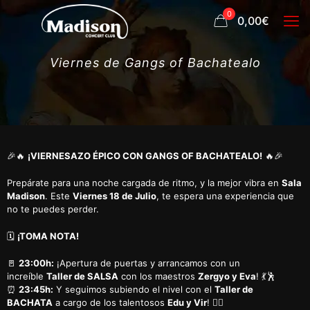
0
0,00€
Viernes de Gangs of Bachatealo
🎉🔥
¡VIERNESAZO ÉPICO CON GANGS OF BACHATEALO!
🔥🎉
Prepárate para una noche cargada de ritmo, y la mejor vibra en
Sala
Madison
. Este
Viernes 18 de Julio
, te espera una experiencia que
no te puedes perder.
🗓️
¡TOMA NOTA!
🚪
23:00h:
¡Apertura de puertas y arrancamos con un
increíble
Taller de SALSA
con los maestros
Zergyo y Eva
! 💃🕺
⏰
23:45h:
Y seguimos subiendo el nivel con el
Taller de
BACHATA
a cargo de los talentosos
Edu y Vir
! ❤️‍🔥