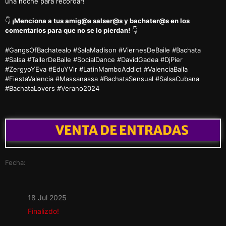
una noche para recordar!
👇
¡Menciona a tus amig@s salser@s y bachater@s en los
comentarios para que no se lo pierdan!
👇
#GangsOfBachatealo #SalaMadison #ViernesDeBaile #Bachata
#Salsa #TallerDeBaile #SocialDance #DavidGadea #DjPier
#ZergyoYEva #EduYVir #LatinMamboAddict #ValenciaBaila
#FiestaValencia #Massanassa #BachataSensual #SalsaCubana
#BachataLovers #Verano2024
VENTA DE ENTRADAS
Fecha:
18 Jul 2025
Finalizdo!