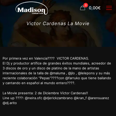
0
0,00€
Victor Cardenas La Movie
Por primera vez en Valencia???? VICTOR CARDENAS.
El Dj y productor artífice de grandes éxitos mundiales, acreedor de
3 discos de oro y un disco de platino de la mano de artistas
internacionales de la talla de @maluma , @jlo , @lelepons y su más
reciente colaboración “Pepas”????con @farruko que tiene bailando
y cantando en español al mundo entero????.
La Movie presenta: 2 de Diciembre Víctor Cardenas!!
Line up ????: @neira.ofc @djerickzambrano @kran_f @arensuarez
@dj.arito