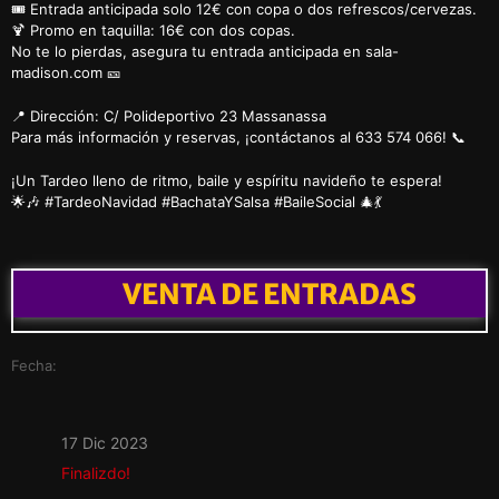
🎟️ Entrada anticipada solo 12€ con copa o dos refrescos/cervezas.
🍹 Promo en taquilla: 16€ con dos copas.
No te lo pierdas, asegura tu entrada anticipada en sala-
madison.com 🎫
📍 Dirección: C/ Polideportivo 23 Massanassa
Para más información y reservas, ¡contáctanos al 633 574 066! 📞
¡Un Tardeo lleno de ritmo, baile y espíritu navideño te espera!
🌟🎶 #TardeoNavidad #BachataYSalsa #BaileSocial 🎄💃
VENTA DE ENTRADAS
Fecha:
17 Dic 2023
Finalizdo!