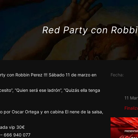
Red Party con Robbi
arty con Robbin Perez !!! Sábado 11 de marzo en
Fecha:
esito”, “Quien será ese ladrón”, “Quizás ella tenga
11 Ma
Finaliz
 por Oscar Ortega y en cabina El nene de la salsa,
rada vip 30€
3 – 666 940 077