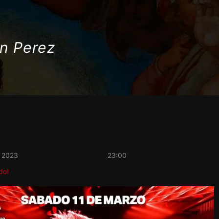
n Perez
r 2023
23:00
do!