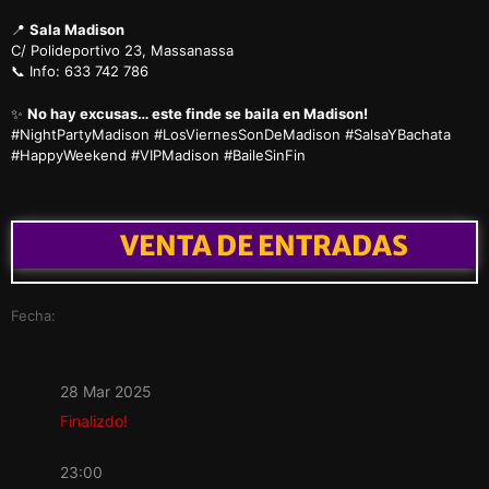
📍
Sala Madison
C/ Polideportivo 23, Massanassa
📞 Info: 633 742 786
✨
No hay excusas… este finde se baila en Madison!
#NightPartyMadison #LosViernesSonDeMadison #SalsaYBachata
#HappyWeekend #VIPMadison #BaileSinFin
VENTA DE ENTRADAS
Fecha:
28 Mar 2025
Finalizdo!
23:00