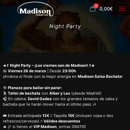
0
0,00€
Night Party
🔥💃
Night Party – ¡Los viernes son de Madison!
💃🔥
📅
Viernes 28 de marzo
| Desde
23:00h
¡Arranca el finde con la mejor energía en
Madison Salsa Bachata
!
🎯
Planazo para bailar sin parar:
🕺
Taller de bachata
con
Alber y Lau
(¡desde Madrid!)
🎧 En cabina:
David Gadea
con los grandes temazos de salsa y
bachata que te harán mover hasta el último paso 🎶
🎟️ Entrada anticipada
13€ ::
Taquilla
15€
(incluyen copa o dos
refrescos/cervezas)
:: Válidos descuentos
🔥 ¡Y si tienes el
VIP Madison
, entras GRATIS!