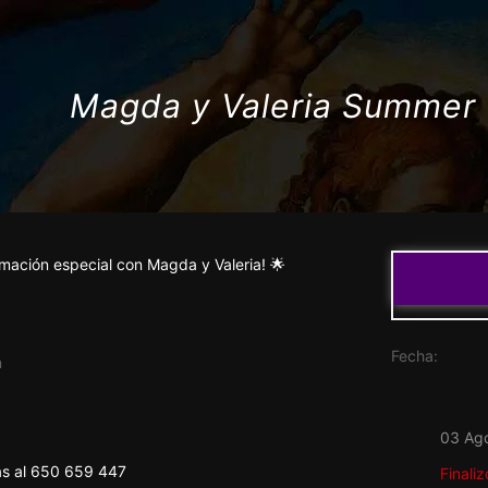
Magda y Valeria Summer 
rmación especial con Magda y Valeria! 🌟
Fecha:
n
03 Ag
as al 650 659 447
Finaliz