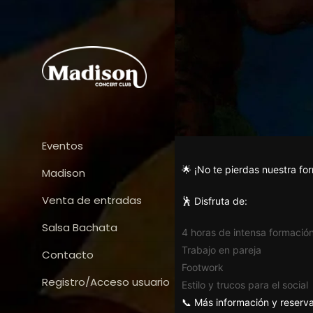
Eventos
🌟 ¡No te pierdas nuestra fo
Madison
Venta de entradas
🕺 Disfruta de:
Salsa Bachata
4 horas de intensa formació
Trabajo en pareja
Contacto
Footwork
Registro/Acceso usuario
Estilo y trucos para el social
📞 Más información y reserv