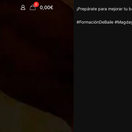
0
0,00€
¡Prepárate para mejorar tu ba
#FormaciónDeBaile #Magday