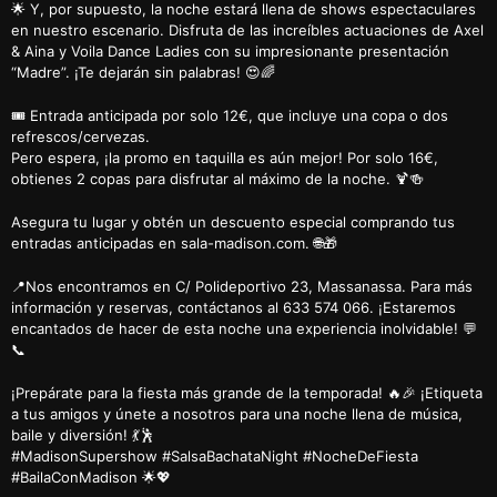
🌟 Y, por supuesto, la noche estará llena de shows espectaculares
en nuestro escenario. Disfruta de las increíbles actuaciones de Axel
& Aina y Voila Dance Ladies con su impresionante presentación
“Madre”. ¡Te dejarán sin palabras! 😍🌈
🎟️ Entrada anticipada por solo 12€, que incluye una copa o dos
refrescos/cervezas.
Pero espera, ¡la promo en taquilla es aún mejor! Por solo 16€,
obtienes 2 copas para disfrutar al máximo de la noche. 🍹🍻
Asegura tu lugar y obtén un descuento especial comprando tus
entradas anticipadas en sala-madison.com. 🌐🎁
📍Nos encontramos en C/ Polideportivo 23, Massanassa. Para más
información y reservas, contáctanos al 633 574 066. ¡Estaremos
encantados de hacer de esta noche una experiencia inolvidable! 💬
📞
¡Prepárate para la fiesta más grande de la temporada! 🔥🎉 ¡Etiqueta
a tus amigos y únete a nosotros para una noche llena de música,
baile y diversión! 💃🕺
#MadisonSupershow #SalsaBachataNight #NocheDeFiesta
#BailaConMadison 🌟💖