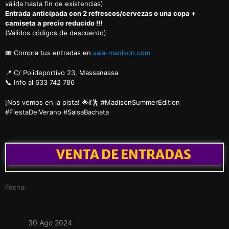
válida hasta fin de existencias)
Entrada anticipada con 2 refrescos/cervezas o una copa +
camiseta a precio reducido !!!
(Válidos códigos de descuento)
🎟️ Compra tus entradas en
sala-madison.com
📍 C/ Polideportivo 23, Massanassa
📞 Info al 633 742 786
¡Nos vemos en la pista! 🌟💃🕺 #MadisonSummerEdition
#FiestaDelVerano #SalsaBachata
VENTA DE ENTRADAS
Fecha:
30 Ago 2024