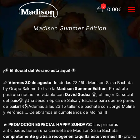
0
0,00€
Madison Summer Edition
¡🌟
El Social del Verano está aquí!
🌟
🎉
Viernes 30 de agosto
desde las 23:15h, Madison Salsa Bachata
by Grupo Salome te trae la
Madison Summer Edition
. Prepárate
para una noche inolvidable con
David Gadea
🏆, el mejor DJ social
del país🎧. ¡Una sesión épica de Salsa y Bachata para que no pares
de bailar! 💃🕺Además a las 23:15 taller de bachata con Jorge Molina
y Verónica … Celebramos el cumpleaños de Molina !!!
🔥
PROMOCIÓN ESPECIAL HAPPY SUNDAYS:
Las primeras
anticipadas tienen una camiseta de Madison Salsa Bachata
completamente gratis a recoger en taquilla este viernes !!!!
(promo