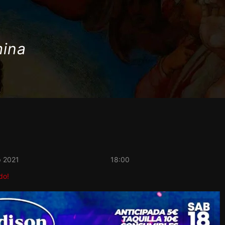
mina
p 2021
18:00
do!