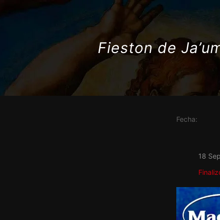
Fieston de Ja’u
Fecha:
18 Se
Finaliz